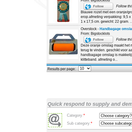
From: Bigstocklots
Follow thi
Follow
Blauwe rozet met een oranje/gr
erop.afmeting verpakking: 9,5 x 
1 x 17,5 cm. gewicht: 22 gram. ..
Overstock -
Handbagage omslag
From: Bigstocklots
Follow thi
Follow
Deze oranje omslag maakt het 
terug te vinden. geschikt voor a
handbagage omslag is makkelijk
klitteband. afmeting o...
Results per page:
Quick respond to supply and de
Category:
*
Sub category:
*