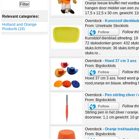
Oranje leeuw knuffel met voetba
hangen door middel van een zui
17,5 x 12,5 x 30 cm. gewicht: 110
Relevant categories:
Overstock -
Kunststof dienblad
Holland and Orange
From: Unietrade Stocklots
Products (18)
Follow thi
Follow
Kunststof dienblad.afmeting: 19 
72 stuksdonker groen: 432 stuks.
stuks.licht bruin: 36 stuks.licht 
stuks.ro...
Overstock -
Hoed 37 cm 3 ass
From: Bigstocklots
Follow thi
Follow
Hoed 37 cm 3 ass. hoed word ge
rood,oranje en blauw. afmeting h
Overstock -
Pen stirling zilver 
From: Bigstocklots
Follow thi
Follow
Stirling pen in het zilver / oranj
doorsnee: 1,1 cm.gewicht: 10 gra
Overstock -
Oranje trekhaakdo
From: Bigstocklots