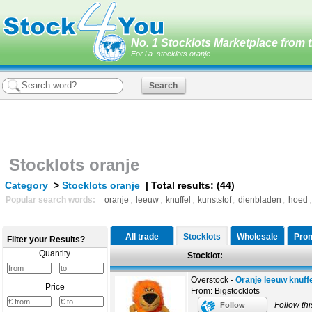
No. 1 Stocklots Marketplace from t
For i.a. stocklots oranje
Stocklots oranje
Category
>
Stocklots oranje
| Total results: (44)
Popular search words:
oranje
,
leeuw
,
knuffel
,
kunststof
,
dienbladen
,
hoed
All trade
Stocklots
Wholesale
Prom
Filter your Results?
Quantity
Stocklot:
Overstock -
Oranje leeuw knuff
Price
From: Bigstocklots
Follow thi
Follow