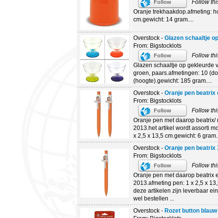
Follow thi
Follow
Oranje trekhaakdop.afmeting: h
cm.gewicht: 14 gram....
Overstock -
Glazen schaaltje o
From: Bigstocklots
Follow thi
Follow
Glazen schaaltje op gekleurde v
groen, paars.afmetingen: 10 (d
(hoogte).gewicht: 185 gram....
Overstock -
Oranje pen beatrix 
From: Bigstocklots
Follow thi
Follow
Oranje pen met daarop beatrix/ 
2013.het artikel wordt assorti m
x 2,5 x 13,5 cm.gewicht: 6 gram..
Overstock -
Oranje pen beatrix 
From: Bigstocklots
Follow thi
Follow
Oranje pen met daarop beatrix en
2013.afmeting pen: 1 x 2,5 x 13,
deze artikelen zijn leverbaar ein
wel bestellen ...
Overstock -
Rozet button blauw