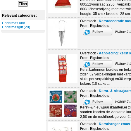
600/12voorraad 2256 | verpakk
600/12beschrijving rode met wit
hoogte: 35 cm x breedte: 28 cm.g
Relevant categories:
Overstock -
Kerstdecoratie moz
Christmas and
From: Bigstocklots
Christmasgift (20)
Follow thi
Follow
Overstock -
Aanbieding: kerst 
From: Bigstocklots
Follow thi
Follow
Kerst kartonnen bordjes en beker
zitten 32 verpakkingen met kar
stuks per verpakking) en30 ver
bekers (10 stuks ...
Overstock -
Kerst- & nieuwjaar
From: Bigstocklots
Follow thi
Follow
Kerst- & nieuwjaarskaarten.er z
soorten kaarten.de vierkante kaa
2,50 en de rechthoekige voor € 
Overstock -
Kersthanger xmas l
From: Bigstocklots