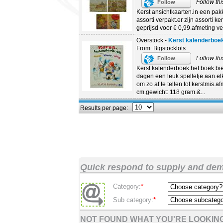
Follow thi
Follow
Kerst ansichtkaarten.in een pakke
assorti verpakt.er zijn assorti ker
geprijsd voor € 0,99.afmeting ver
Overstock -
Kerst kalenderboe
From: Bigstocklots
Follow thi
Follow
Kerst kalenderboek.het boek bi
dagen een leuk spelletje aan.e
om zo af te tellen tot kerstmis.af
cm.gewicht: 118 gram.&...
Results per page:
Quick respond to supply and de
Category:
*
Sub category:
*
NOT FOUND WHAT YOU'RE LOOKING