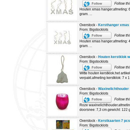
Follow thi
Follow
Houten xmas hanger.afmeting: 6 
gram. ...
Overstock -
Kersthanger xmas
From: Bigstocklots
Follow thi
Follow
Houten xmas hanger.afmeting: 4,
gram. ...
Overstock -
Houten kerstklok w
From: Bigstocklots
Follow thi
Follow
Witte houten kerstklok.het artikel
verpakt.afmeting kerstklok: 7 x 1
Overstock -
Waxinelichthouder 
From: Bigstocklots
Follow thi
Follow
Roze waxinelichthouder.afmetin
doorsnee: 7,3 cm.gewicht: 122 g
Overstock -
Kerstkaarten 7 pcs
From: Bigstocklots