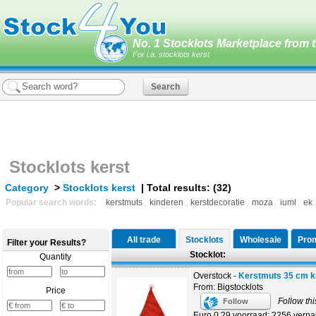
No. 1 Stocklots Marketplace from t
For i.a. stocklots kerst
Stocklots kerst
Category
>
Stocklots kerst
| Total results: (32)
Popular search words:
kerstmuts
,
kinderen
,
kerstdecoratie
,
moza
,
iuml
,
ek
All trade
Stocklots
Wholesale
Prom
Filter your Results?
Stocklot:
Quantity
Overstock -
Kerstmuts 35 cm k
From: Bigstocklots
Price
Follow thi
Follow
Euro 0,29 voorraad: 2256 verp