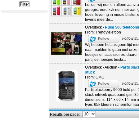
Let op: wij nemen alleen aanvr
geregistreerd kvk nummer aan!gl
hoes. levering in mooie blister. e
tevens meerde...
Overstock -
Ruim 500 telefoon
From: Trendytelefoon
Follow thi
Follow
Wij hebben helaas geen tijd me
naar markten te gaan met onze t
hoesjes en accessoires. daarom
partij.de hoesjes besta...
Overstock - Auction -
Partij bla
stuck
From: CMO
Follow thi
Follow
Partij blackberry 9000 bold per 
stucknetwerk quadband gsm 85
dimensions: 114 x 66 x 14 mm ne
type: 65k kleuren schermformaat 
Results per page: