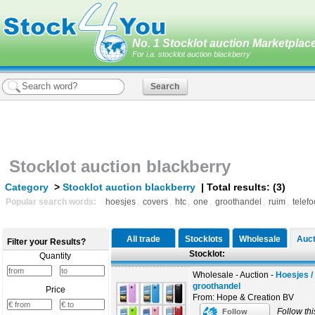
No. 1 Stocklot auction Marketplace
For i.a. stocklot auction blackberry
Stocklot auction blackberry
Category
>
Stocklot auction blackberry
| Total results: (3)
Popular search words:
hoesjes
,
covers
,
htc
,
one
,
groothandel
,
ruim
,
telef
All trade
Stocklots
Wholesale
Auct
Filter your Results?
Stocklot:
Quantity
Wholesale - Auction -
Hoesjes /
groothandel
Price
From: Hope & Creation BV
Follow thi
Follow