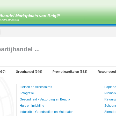
thandel Marktplaats van België
andel stocklots
rtijhandel ...
030)
Groothandel (949)
Promotieartikelen (533)
Retour goed
Fietsen en Accessoires
Papier 
Fotografie
Promoti
Gezondheid - Verzorging en Beauty
Retourg
Huis en Inrichting
Schoon
Industriële Grondstoffen en Materialen
Sierade