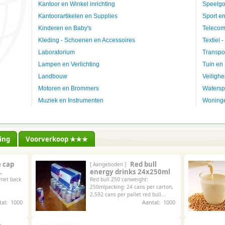
Kantoor en Winkel inrichting
Speelgo
Kantoorartikelen en Supplies
Sport en
Kinderen en Baby's
Telecom
Kleding - Schoenen en Accessoires
Textiel -
Laboratorium
Transpo
Lampen en Verlichting
Tuin en 
Landbouw
Veiligh
Motoren en Brommers
Watersp
Muziek en Instrumenten
Woninge
ling
Voorverkoop ★★★
 cap
Red bull
[ Aangeboden ]
.
energy drinks 24x250ml
 met back
Red bull 250 canweight:
250mlpacking: 24 cans per carton,
2,592 cans per pallet red bull...
tal: 1000
Aantal: 1000