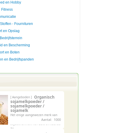
ed en Hobby
 Fitness
municatie
 Stoffen - Fournituren
rt en Opslag
Bedrijfsterrein
eid en Bescherming
ort en Boten
n en Bedrijfspanden
Organisch
[ Aangeboden ]
sojamelkpoeder /
sojamelkpoeder /
sojamelk
Het enige aangewezen merk van
niet-ggo en biologische
Aantal: 1000
sojabonenmelk van zuid-afrikaanse
zu...