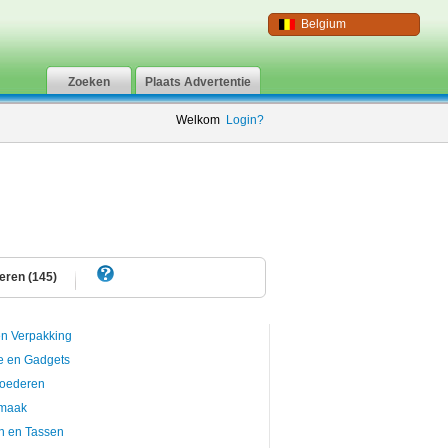
Belgium
Zoeken
Plaats Advertentie
Welkom
Login?
eren (145)
en Verpakking
e en Gadgets
oederen
maak
n en Tassen