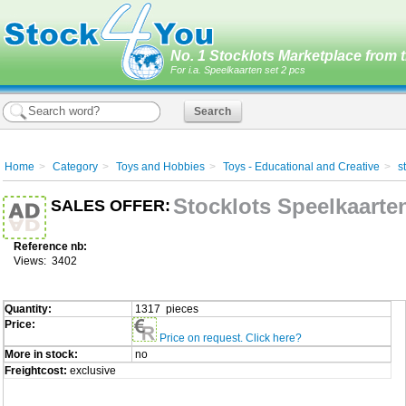
No. 1 Stocklots Marketplace from t
For i.a. Speelkaarten set 2 pcs
Home
>
Category
>
Toys and Hobbies
>
Toys - Educational and Creative
>
s
Stocklots Speelkaarten
SALES OFFER:
Reference nb:
Views: 3402
Quantity:
1317 pieces
Price:
Price on request. Click here?
More in stock:
no
Freightcost:
exclusive