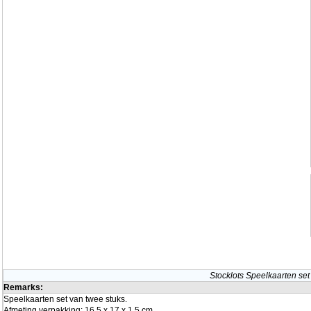
Stocklots Speelkaarten set
Remarks:
Speelkaarten set van twee stuks.
Afmeting verpakking: 16,5 x 17 x 1,5 cm.