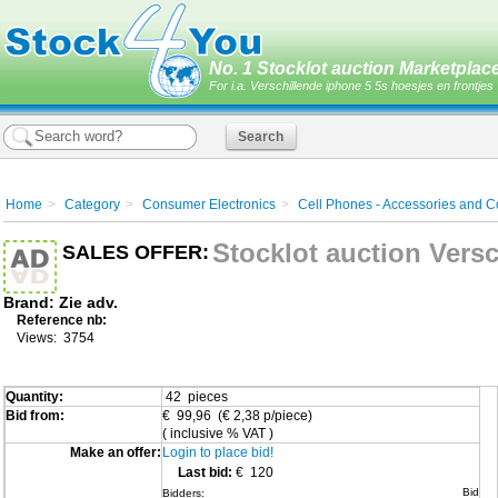
No. 1 Stocklot auction Marketplace
For i.a. Verschillende iphone 5 5s hoesjes en frontjes
Home
>
Category
>
Consumer Electronics
>
Cell Phones - Accessories and C
Stocklot auction Versc
SALES OFFER:
Brand:
Zie adv.
Reference nb:
Views: 3754
Quantity:
42 pieces
Bid from:
€ 99,96 (€ 2,38 p/piece)
( inclusive % VAT )
Make an offer:
Login to place bid!
Last bid:
€ 120
Bid
Bidders: